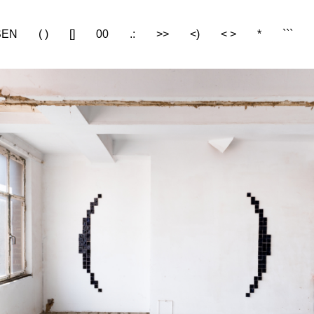
SEN
( )
[]
00
.:
>>
<)
< >
*
```